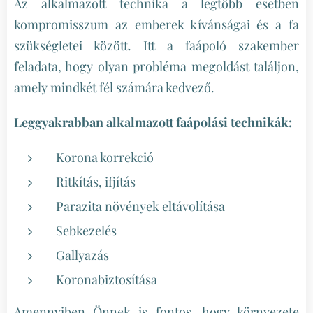
Az alkalmazott technika a legtöbb esetben
kompromisszum az emberek kívánságai és a fa
szükségletei között. Itt a faápoló szakember
feladata, hogy olyan probléma megoldást találjon,
amely mindkét fél számára kedvező.
Leggyakrabban alkalmazott faápolási technikák:
Korona korrekció
Ritkítás, ifjítás
Parazita növények eltávolítása
Sebkezelés
Gallyazás
Koronabiztosítása
Amennyiben Önnek is fontos, hogy környezete