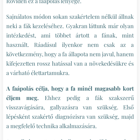
Röviden ez a faápolás lényege.
Sajnálatos módon sokan szakértelem nélkül állnak
neki a fák kezeléséhez. Gyakran láttunk már olyan
intézkedést, ami többet ártott a fának, mint
használt. Ráadásul ilyenkor nem csak az a
következmény, hogy a fa állapota nem javul, hanem
kifejezetten rossz hatással van a növekedésükre és
a várható élettartamukra.
A faápolás célja, hogy a fa minél magasabb kort
éljem meg.
Ehhez pedig a fák szakszerű
visszavágására, gallyazásra van szükség. Első
lépésként szakértő diagnózisra van szükség, majd
a megfelelő technika alkalmazására.