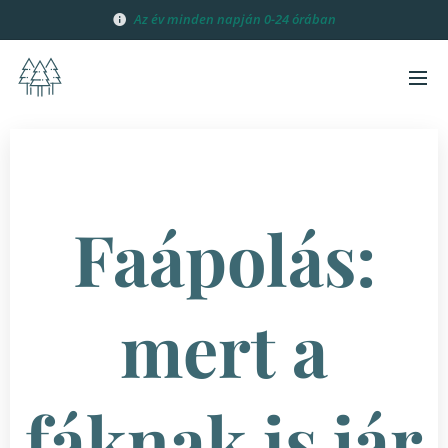
Az év minden
napján 0-24 órában
Faápolás:
mert a
fáknak is jár