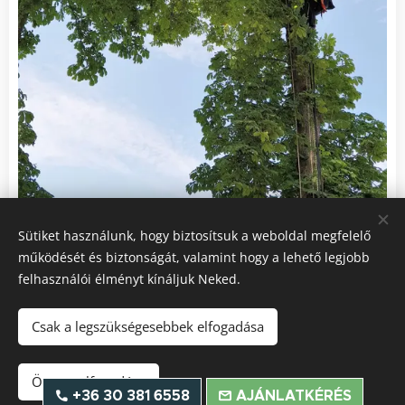
Sütiket használunk, hogy biztosítsuk a weboldal megfelelő
működését és biztonságát, valamint hogy a lehető legjobb
felhasználói élményt kínáljuk Neked.
Csak a legszükségesebbek elfogadása
© 2019
Boldijar Zoltán
+36 30 381 6558
Minden jog fenntartva.
Sütik
Összes elfogadása
+36 30 381 6558
AJÁNLATKÉRÉS