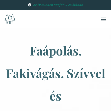
Az év minden
napján 0-24 órában
Faápolás.
Fakivágás. Szívvel
és