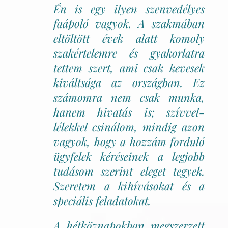
Én is egy ilyen szenvedélyes
faápoló vagyok. A szakmában
eltöltött évek alatt komoly
szakértelemre és gyakorlatra
tettem szert, ami csak kevesek
kiváltsága az országban. Ez
számomra nem csak munka,
hanem hivatás is; szívvel-
lélekkel csinálom, mindig azon
vagyok, hogy a hozzám forduló
ügyfelek kéréseinek a legjobb
tudásom szerint eleget tegyek.
Szeretem a kihívásokat és a
speciális feladatokat.
A hétköznapokban megszerzett