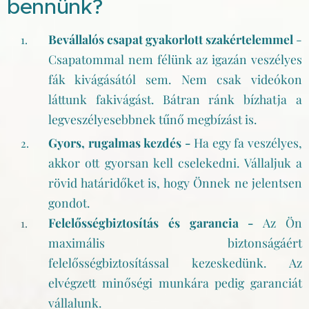
bennünk?
Bevállalós csapat gyakorlott szakértelemmel
-
Csapatommal nem félünk az igazán veszélyes
fák kivágásától sem. Nem csak videókon
láttunk fakivágást. Bátran ránk bízhatja a
legveszélyesebbnek tűnő megbízást is.
Gyors, rugalmas kezdés -
Ha egy fa veszélyes,
akkor ott gyorsan kell cselekedni. Vállaljuk a
rövid határidőket is, hogy Önnek ne jelentsen
gondot.
Felelősségbiztosítás és garancia -
Az Ön
maximális biztonságáért
felelősségbiztosítással kezeskedünk. Az
elvégzett minőségi munkára pedig garanciát
vállalunk.