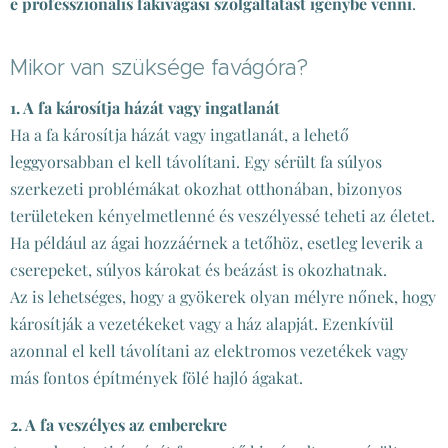
e professzionális fakivágási szolgáltatást igénybe venni
.
Mikor van szüksége favágóra?
1. A fa károsítja házát vagy ingatlanát
Ha a fa károsítja házát vagy ingatlanát, a lehető
leggyorsabban el kell távolítani. Egy sérült fa súlyos
szerkezeti problémákat okozhat otthonában, bizonyos
területeken kényelmetlenné és veszélyessé teheti az életet.
Ha például az ágai hozzáérnek a tetőhöz, esetleg leverik a
cserepeket, súlyos károkat és beázást is okozhatnak.
Az is lehetséges, hogy a gyökerek olyan mélyre nőnek, hogy
károsítják a vezetékeket vagy a ház alapját. Ezenkívül
azonnal el kell távolítani az elektromos vezetékek vagy
más fontos építmények fölé hajló ágakat.
2. A fa veszélyes az emberekre