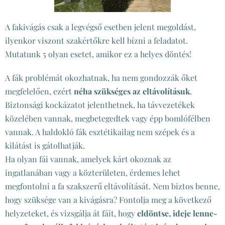
A fakivágás csak a legvégső esetben jelent megoldást,
ilyenkor viszont szakértőkre kell bízni a feladatot.
Mutatunk 5 olyan esetet, amikor ez a helyes döntés!
A fák problémát okozhatnak, ha nem gondozzák őket
megfelelően, ezért
néha szükséges az eltávolításuk
.
Biztonsági kockázatot jelenthetnek, ha távvezetékek
közelében vannak, megbetegedtek vagy épp bomlófélben
vannak. A haldokló fák esztétikailag nem szépek és a
kilátást is gátolhatják.
Ha olyan fái vannak, amelyek kárt okoznak az
ingatlanában vagy a közterületen, érdemes lehet
megfontolni a fa szakszerű eltávolítását. Nem biztos benne,
hogy szüksége van a kivágásra? Fontolja meg a következő
helyzeteket, és vizsgálja át fáit, hogy
eldöntse, ideje lenne-