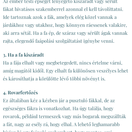
Az ember testi épségét fenyegető kiszáradt vagy sérült
fákat hivatásos szakemberrel azonnal el kell távolíttatni.
Ide tartoznak azok a fák, amelyek elég közel vannak a
járdákhoz vagy utakhoz, hogy könnyen ráessenek valakire,
aki arra sétál. Ha a fa ép, de száraz vagy sérült ágak vannak
rajta, elegendő faápolási szolgáltatást igénybe venni.
3. Ha a fa kiszáradt
Ha a fája elhalt vagy megbetegedett, nincs értelme várni,
amíg magától kidől. Egy elhalt fa különösen veszélyes lehet
és károsíthatja a körülötte lévő többi növényt is.
4. Rovarfertőzés
Ez általában kéz a kézben jár a pusztuló fákkal, de az
egészséges fákra is vonatkozhat. Ha úgy találja, hogy
rovarok, például termeszek vagy más bogarak megszállták
a fát, nagy az esély rá, hogy elhal. A lehető leghamarabb