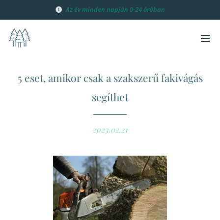
Az év minden
napján 0-24 órában
5 eset, amikor csak a szakszerű fakivágás
segíthet
2023.02.21