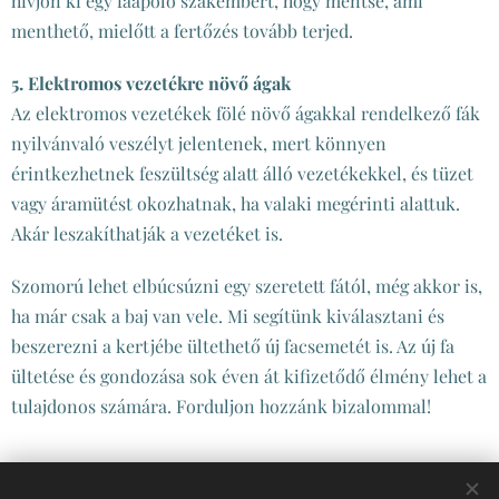
hívjon ki egy faápoló szakembert, hogy mentse, ami
menthető, mielőtt a fertőzés tovább terjed.
5. Elektromos vezetékre növő ágak
Az elektromos vezetékek fölé növő ágakkal rendelkező fák
nyilvánvaló veszélyt jelentenek, mert könnyen
érintkezhetnek feszültség alatt álló vezetékekkel, és tüzet
vagy áramütést okozhatnak, ha valaki megérinti alattuk.
Akár leszakíthatják a vezetéket is.
Szomorú lehet elbúcsúzni egy szeretett fától, még akkor is,
ha már csak a baj van vele. Mi segítünk kiválasztani és
beszerezni a kertjébe ültethető új facsemetét is. Az új fa
ültetése és gondozása sok éven át kifizetődő élmény lehet a
tulajdonos számára. Forduljon hozzánk bizalommal!
Share